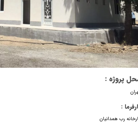
حل پروژه :
ران
رفرما :
رخانه رب همدانيان