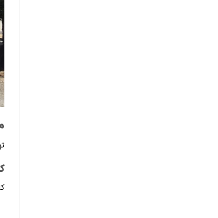
م
ته
کا
كا