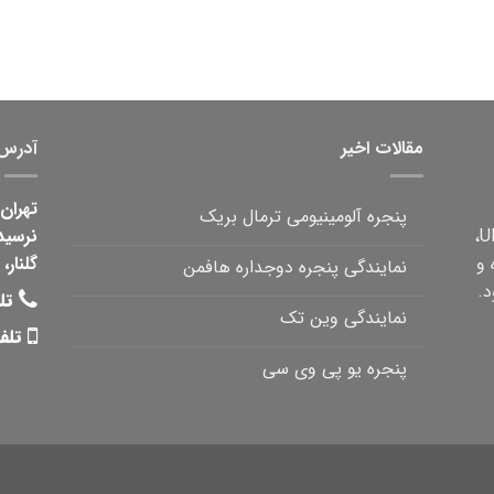
مقالات اخیر
آدرس 
تهران
پنجره آلومینیومی ترمال بریک
سیستم درب و پنجره دوجداره با پروفیل UPVC،
نرسید
 و
گلنار،
نمایندگی پنجره دوجداره هافمن
تل
نمایندگی وین تک
تلفن
پنجره یو پی وی سی