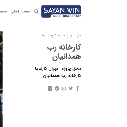
Ski
t
صفحه اصلی
محصو
conten
درب و پنجره دوجداره
كارخانه رب
همدانيان
محل پروژه : تهران کارفرما :
كارخانه رب همدانيان