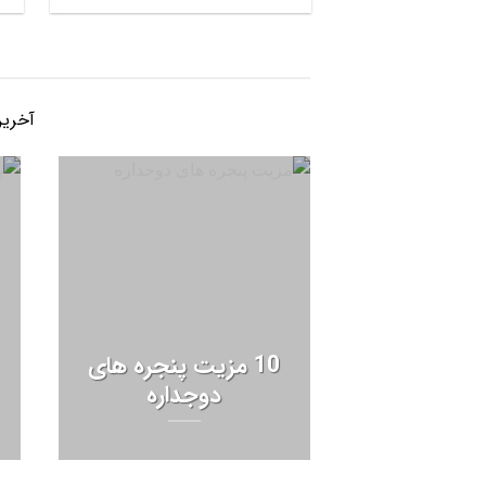
5.00
از 5
آخرین اخ
10 مزیت پنجره های
دوجداره