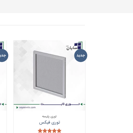
جدید
جدی
افزودن
به
علاقه
مندی
ها
توری پلیسه
توری فیکس