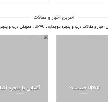
5.00
5.00
از 5
از 5
آخرین اخبار و مقالات
بار و مقالات درب و پنجره دوجداره ، UPVC ، تعویض درب و پنجره و …
upvc چیست؟
آشنایی با پنجره آکپا