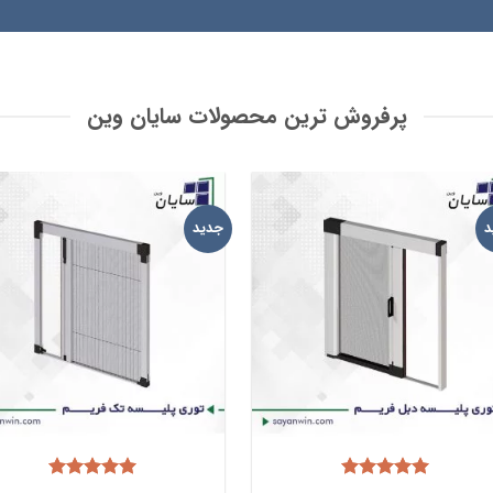
پرفروش ترین محصولات سایان وین
د
جدید
افزودن
افز
به
ب
علاقه
علا
مندی
من
ها
ه
امتیاز
امتیاز