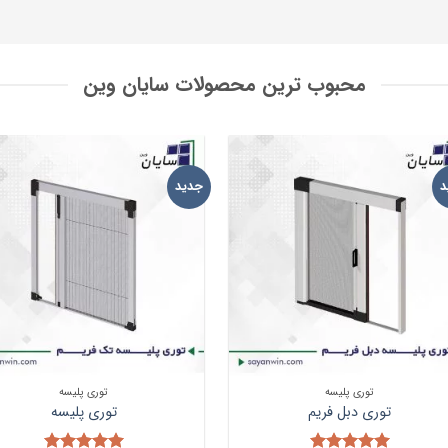
محبوب ترین محصولات سایان وین
د
جدید
افزودن
افز
به
ب
علاقه
علا
مندی
من
ها
ه
توری پلیسه
توری پلیسه
توری دبل فریم
توری پلیسه