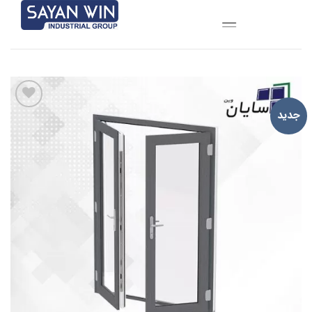
Ski
t
conten
جدید
افزودن
به
علاقه
مندی
ها