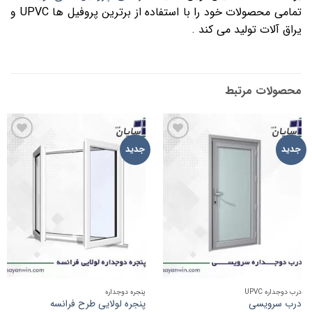
تمامی محصولات خود را با استفاده از برترین پروفیل ها UPVC و
یراق آلات تولید می کند .
محصولات مرتبط
افزودن
افزودن
جدید
جدید
به
به
علاقه
علاقه
مندی
مندی
ها
ها
درب دوجداره UPVC
پنجره دوجداره
درب سرویسی
پنجره لولایی طرح فرانسه