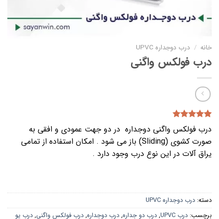
خانه
/
درب دوجداره UPVC
درب فولکس واگنی
1
امتیازدهی
درب فولکس واگنی دوجداره در دو جهت عمودی و افقی به
5.00
از 5
صورت کشوی (Sliding) باز می شود . امکان استفاده از تمامی
در
امتیازدهی
یراق آلات در این نوع درب وجود دارد .
مشتری
دسته:
درب دوجداره UPVC
برچسب:
درب UPVC
,
درب دو جداره
,
درب دوجداره
,
درب فولکس واگنی
,
درب یو