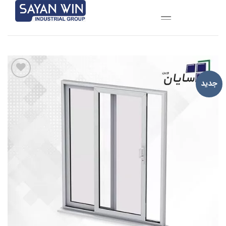
Ski
t
conten
جدید
افزودن
به
علاقه
مندی
ها